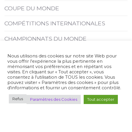
COUPE DU MONDE
COMPÉTITIONS INTERNATIONALES
CHAMPIONNATS DU MONDE
JEUX
Nous utilisons des cookies sur notre site Web pour
vous offrir l'expérience la plus pertinente en
mémorisant vos préférences et en répétant vos
SAISONS PRÉCÉDENTES
visites. En cliquant sur « Tout accepter », vous
consentez à l'utilisation de TOUS les cookies. Vous
pouvez visiter « Paramètres des cookies » pour plus
d'informations et fournir un consentement contrôlé.
Plan du site
Refus
Paramètres des Cookies
Tout accepter
Où pratiquer
Découvrir le tir
Espace FFTir
Boutiques