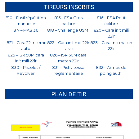
TIREURS INSCRITS
810 – Fusil répétition
815 – FSA Gros
816 – FSA Petit
manuelle
calibre
calibre
817 – MAS 36
818 – Challenge USM1
820 – Cara init mili
22lr
821 – Cara 22Lr semi
822 – Cara init mili 22lr
823 – Cara mili match
auto
– assis
22lr
825 – ISR 50M cara
826 – ISR 50M cara
init mili 22lr
match 22lr
830 – Pistolet /
831 – Pist vitesse
832 – Armes de
Revolver
réglementaire
poing auth.
PLAN DE TIR