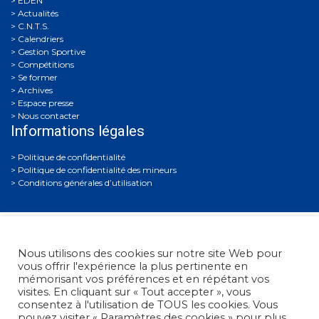
EDEN
Actualités
C.N.T.S.
Calendriers
Gestion Sportive
Compétitions
Se former
Archives
Espace presse
Nous contacter
Informations légales
Politique de confidentialité
Politique de confidentialité des mineurs
Conditions générales d’utilisation
Nous utilisons des cookies sur notre site Web pour
vous offrir l'expérience la plus pertinente en
mémorisant vos préférences et en répétant vos
visites. En cliquant sur « Tout accepter », vous
Fédération Française de Tir
• 38, rue Brunel - 75017 Paris
consentez à l'utilisation de TOUS les cookies. Vous
• Tél. : +33 (0)1 58 05 45 45
pouvez visiter « Paramètres des cookies » pour plus