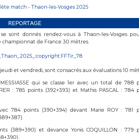
REPORTAGE
h se sont donnés rendez-vous à Thaon-les-Vosges pou
 le championnat de France 30 mètres.
jeudi et vendredi, sont consacrés aux évaluations 10 mèt
n MESSIASSE qui se classe 1er avec un total de 788 p
ER : 785 points (392+393) et Mathis PASCAL : 784 p
vec 784 points (390+394) devant Marie ROY : 781 p
(389+387).
oints (389+390) et devance Yonis COQUILLON : 779 p
88+390).