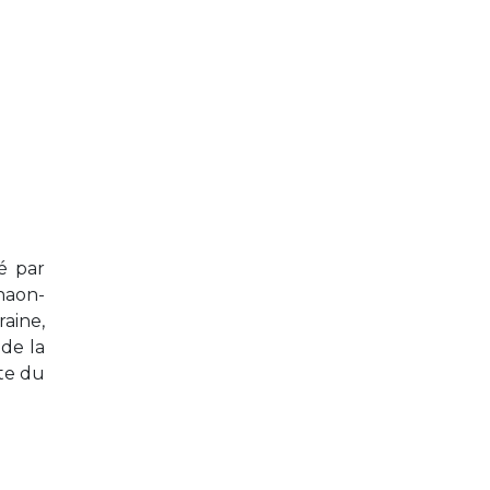
é par
haon-
aine,
de la
te du