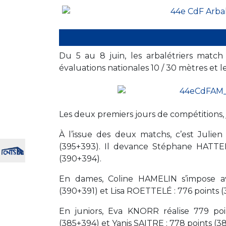
Du 5 au 8 juin, les arbalétriers matc
évaluations nationales 10 / 30 mètres et
Les deux premiers jours de compétitions, 
À l’issue des deux matchs, c’est Julie
(395+393). Il devance Stéphane HATTER
(390+394).
En dames, Coline HAMELIN s’impose a
(390+391) et Lisa ROETTELÉ : 776 points 
En juniors,
Eva KNORR
réalise 779 p
(385+394) et Yanis SAITRE : 778 points (3