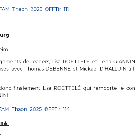
u
ourg
g
eim
angements de leaders, Lisa ROETTELÉ et Léna GIANNIN
rises, avec Thomas DEBENNE et Mickaël D’HALLUIN à l’
est donc finalement Lisa ROETTELÉ qui remporte le co
INI.
iné