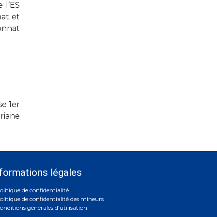
e l’ES
at et
onnat
e 1er
oriane
formations légales
olitique de confidentialité
olitique de confidentialité des mineurs
onditions générales d’utilisation