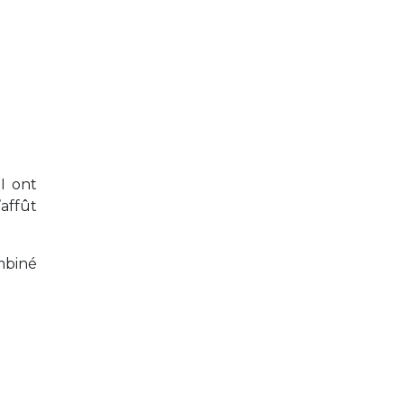
I ont
affût
mbiné