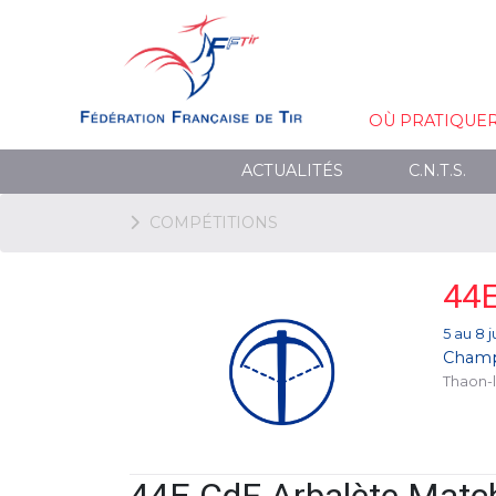
OÙ PRATIQUE
ACTUALITÉS
C.N.T.S.
COMPÉTITIONS
44
5 au 8 
Champ
Thaon-