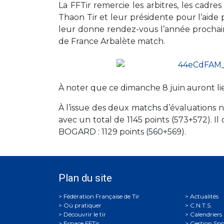
La FFTir remercie les arbitres, les cadre
Thaon Tir et leur présidente pour l’aide
leur donne rendez-vous l’année procha
de France Arbalète match.
À noter que ce dimanche 8 juin auront lie
À l’issue des deux matchs d’évaluations 
avec un total de 1145 points (573+572). I
BOGARD : 1129 points (560+569).
Plan du site
Actualités
Où pratiquer
C.N.T.S.
Découvrir le tir
Calendriers
Espace FFTir
Gestion Spo