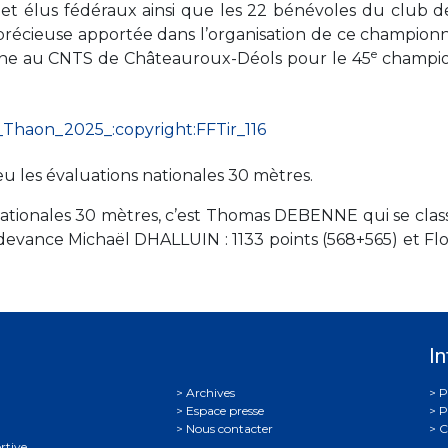
s et élus fédéraux ainsi que les 22 bénévoles du club d
 précieuse apportée dans l’organisation de ce championn
e
ine au CNTS de Châteauroux-Déols pour le 45
champi
u les évaluations nationales 30 mètres.
nationales 30 mètres, c’est Thomas DEBENNE qui se class
l devance Michaël DHALLUIN : 1133 points (568+565) et Fl
In
Archives
P
Espace presse
P
Nous contacter
C
rtive