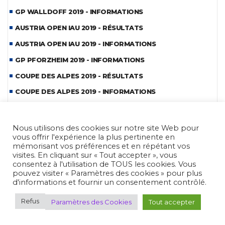
GP WALLDOFF 2019 - INFORMATIONS
AUSTRIA OPEN IAU 2019 - RÉSULTATS
AUSTRIA OPEN IAU 2019 - INFORMATIONS
GP PFORZHEIM 2019 - INFORMATIONS
COUPE DES ALPES 2019 - RÉSULTATS
COUPE DES ALPES 2019 - INFORMATIONS
GP PERAZZI 2019 - INFORMATIONS
CDM BENCH-REST 2019 - REPORTAGE
Nous utilisons des cookies sur notre site Web pour
vous offrir l'expérience la plus pertinente en
CDM BENCH-REST 2019 - INFORMATIONS
mémorisant vos préférences et en répétant vos
visites. En cliquant sur « Tout accepter », vous
COUPE BOHEME IAU FIELD 2019 - INFORMATIONS
consentez à l'utilisation de TOUS les cookies. Vous
HOPES PLZEN 2019 - REPORTAGE
pouvez visiter « Paramètres des cookies » pour plus
d'informations et fournir un consentement contrôlé.
HOPES PLZEN 2019 - INFORMATIONS
Refus
Paramètres des Cookies
Tout accepter
CDE MLAIC 2019 - REPORTAGE
CDE MLAIC 2019 - INFORMATIONS