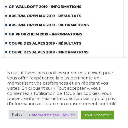
GP WALLDOFF 2019 - INFORMATIONS
AUSTRIA OPEN IAU 2019 - RÉSULTATS
AUSTRIA OPEN IAU 2019 - INFORMATIONS
GP PFORZHEIM 2019 - INFORMATIONS
COUPE DES ALPES 2019 - RÉSULTATS
COUPE DES ALPES 2019 - INFORMATIONS
GP PERAZZI 2019 - INFORMATIONS
CDM BENCH-REST 2019 - REPORTAGE
Nous utilisons des cookies sur notre site Web pour
vous offrir l'expérience la plus pertinente en
CDM BENCH-REST 2019 - INFORMATIONS
mémorisant vos préférences et en répétant vos
visites. En cliquant sur « Tout accepter », vous
COUPE BOHEME IAU FIELD 2019 - INFORMATIONS
consentez à l'utilisation de TOUS les cookies. Vous
HOPES PLZEN 2019 - REPORTAGE
pouvez visiter « Paramètres des cookies » pour plus
d'informations et fournir un consentement contrôlé.
HOPES PLZEN 2019 - INFORMATIONS
Refus
Paramètres des Cookies
Tout accepter
CDE MLAIC 2019 - REPORTAGE
CDE MLAIC 2019 - INFORMATIONS