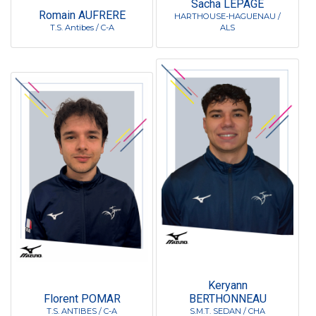
Sacha LEPAGE
Romain AUFRERE
HARTHOUSE-HAGUENAU /
T.S. Antibes / C-A
ALS
Keryann
Florent POMAR
BERTHONNEAU
T.S. ANTIBES / C-A
S.M.T. SEDAN / CHA