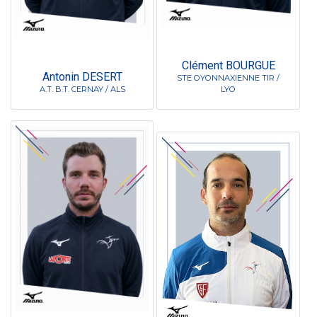
Clément BOURGUE
Antonin DESERT
STE OYONNAXIENNE TIR /
A.T. B.T. CERNAY / ALS
LYO