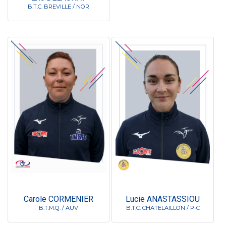
B.T.C. BREVILLE / NOR
Carole CORMENIER
Lucie ANASTASSIOU
B.T.M.Q. / AUV
B.T.C. CHATELAILLON / P-C