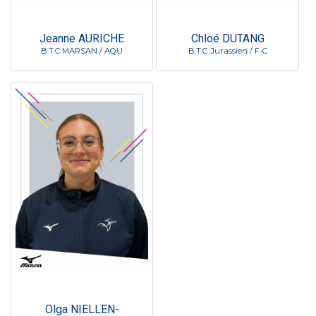
Jeanne AURICHE
Chloé DUTANG
B.T.C MARSAN / AQU
B.T.C. Jurassien / F-C
Olga NIELLEN-