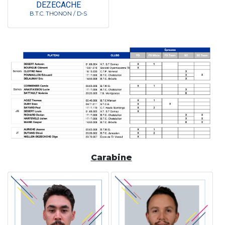
DEZECACHE
B.T.C. THONON / D-S
Carabine