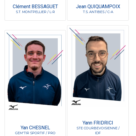
Clément BESSAGUET
Jean QUIQUAMPOIX
S.T. MONTPELLIER / L-R
T.S. ANTIBES / C-A
Yann FRIDRICI
Yan CHESNEL
STE COURBEVOISIENNE /
GEM'TIR SPORTIF / PRO
IDF