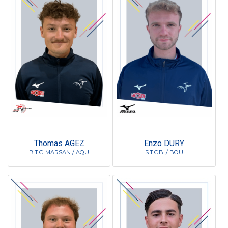
Thomas AGEZ
Enzo DURY
B.T.C. MARSAN / AQU
S.T.C.B. / BOU