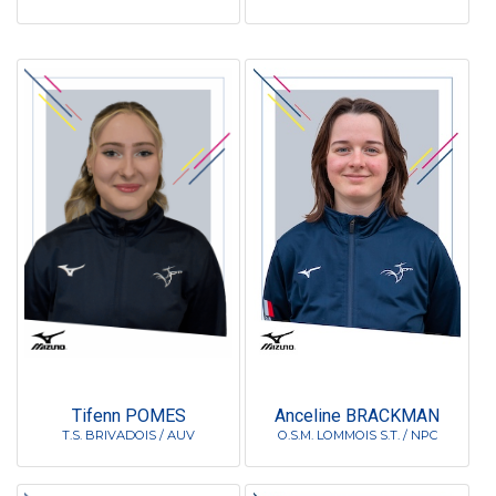
Tifenn POMES
Anceline BRACKMAN
T.S. BRIVADOIS / AUV
O.S.M. LOMMOIS S.T. / NPC