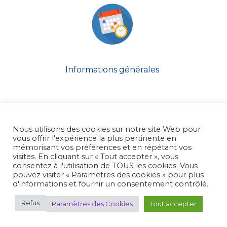
Informations générales
MENU
CDE ESC 25 / 50 / 300 M / CIBLE MOBILE / PLATEAU -
Nous utilisons des cookies sur notre site Web pour
INFORMATIONS SPORTIVES
vous offrir l'expérience la plus pertinente en
CDE ESC 25 / 50 / 300 M / CIBLE MOBILE / PLATEAU -
mémorisant vos préférences et en répétant vos
INFORMATIONS PRATIQUES
visites. En cliquant sur « Tout accepter », vous
consentez à l'utilisation de TOUS les cookies. Vous
EUROPEAN CHAMPIONSHIP 25 / 50 / 300 M / RT / SH -
pouvez visiter « Paramètres des cookies » pour plus
INFORMATIONS (ENGLISH VERSION)
d'informations et fournir un consentement contrôlé.
CDE ESC 25 / 50 / 300 M / CIBLE MOBILE / PLATEAU –
Refus
Paramètres des Cookies
Tout accepter
COMMUNIQUÉS DE PRESSE
EUROPEAN CHAMPIONSHIP 25 / 50 / 300 M / RT / SH –