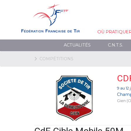
OÙ PRATIQUE
ACTUALITÉS
C.N.T.S.
COMPÉTITIONS
CD
9 au 12 
Champ
Gien (C