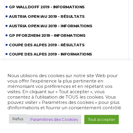
GP WALLDOFF 2019 - INFORMATIONS
AUSTRIA OPEN IAU 2019 - RÉSULTATS
AUSTRIA OPEN IAU 2019 - INFORMATIONS
GP PFORZHEIM 2019 - INFORMATIONS
COUPE DES ALPES 2019 - RÉSULTATS
COUPE DES ALPES 2019 - INFORMATIONS
GP PERAZZI 2019 - INFORMATIONS
CDM BENCH-REST 2019 - REPORTAGE
Nous utilisons des cookies sur notre site Web pour
vous offrir l'expérience la plus pertinente en
CDM BENCH-REST 2019 - INFORMATIONS
mémorisant vos préférences et en répétant vos
visites. En cliquant sur « Tout accepter », vous
COUPE BOHEME IAU FIELD 2019 - INFORMATIONS
consentez à l'utilisation de TOUS les cookies. Vous
HOPES PLZEN 2019 - REPORTAGE
pouvez visiter « Paramètres des cookies » pour plus
d'informations et fournir un consentement contrôlé.
HOPES PLZEN 2019 - INFORMATIONS
Refus
Paramètres des Cookies
Tout accepter
CDE MLAIC 2019 - REPORTAGE
CDE MLAIC 2019 - INFORMATIONS