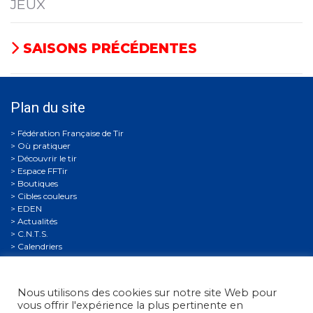
JEUX
SAISONS PRÉCÉDENTES
Plan du site
Où pratiquer
Découvrir le tir
Espace FFTir
Boutiques
Cibles couleurs
EDEN
Actualités
C.N.T.S.
Calendriers
Gestion Sportive
Compétitions
Se former
Nous utilisons des cookies sur notre site Web pour
Archives
vous offrir l'expérience la plus pertinente en
Espace presse