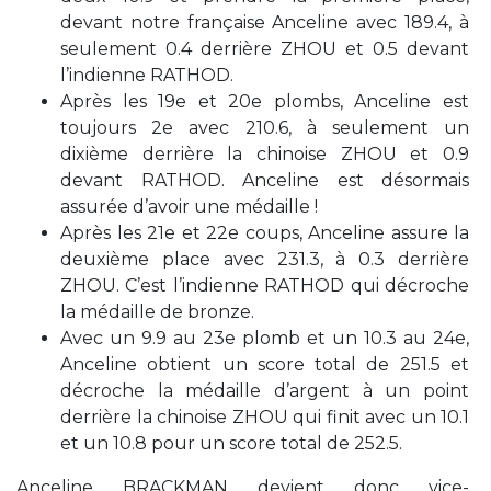
devant notre française Anceline avec 189.4, à
seulement 0.4 derrière ZHOU et 0.5 devant
l’indienne RATHOD.
Après les 19e et 20e plombs, Anceline est
toujours 2e avec 210.6, à seulement un
dixième derrière la chinoise ZHOU et 0.9
devant RATHOD. Anceline est désormais
assurée d’avoir une médaille !
Après les 21e et 22e coups, Anceline assure la
deuxième place avec 231.3, à 0.3 derrière
ZHOU. C’est l’indienne RATHOD qui décroche
la médaille de bronze.
Avec un 9.9 au 23e plomb et un 10.3 au 24e,
Anceline obtient un score total de 251.5 et
décroche la médaille d’argent à un point
derrière la chinoise ZHOU qui finit avec un 10.1
et un 10.8 pour un score total de 252.5.
Anceline BRACKMAN devient donc vice-