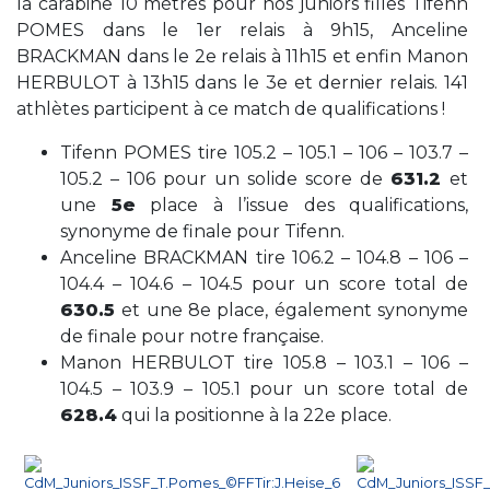
la carabine 10 mètres pour nos juniors filles Tifenn
POMES dans le 1er relais à 9h15, Anceline
BRACKMAN dans le 2e relais à 11h15 et enfin Manon
HERBULOT à 13h15 dans le 3e et dernier relais. 141
athlètes participent à ce match de qualifications !
Tifenn POMES tire 105.2 – 105.1 – 106 – 103.7 –
105.2 – 106 pour un solide score de
631.2
et
une
5e
place à l’issue des qualifications,
synonyme de finale pour Tifenn.
Anceline BRACKMAN tire 106.2 – 104.8 – 106 –
104.4 – 104.6 – 104.5 pour un score total de
630.5
et une 8e place, également
synonyme
de
finale
pour notre française.
Manon HERBULOT tire 105.8 – 103.1 – 106 –
104.5 – 103.9 – 105.1 pour un score total de
628.4
qui la positionne à la 22e place.