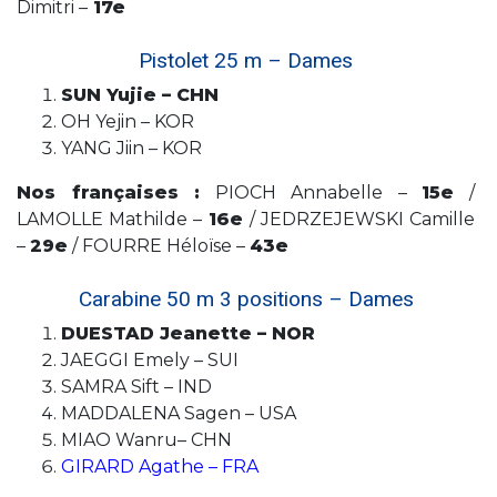
Dimitri –
17e
Pistolet 25 m – Dames
SUN Yujie – CHN
OH Yejin – KOR
YANG Jiin – KOR
Nos françaises :
PIOCH Annabelle –
15e
/
LAMOLLE Mathilde –
16e
/ JEDRZEJEWSKI Camille
–
29e
/ FOURRE Héloïse –
43e
Carabine 50 m 3 positions – Dames
DUESTAD Jeanette – NOR
JAEGGI Emely – SUI
SAMRA Sift – IND
MADDALENA Sagen – USA
MIAO Wanru– CHN
GIRARD Agathe – FRA