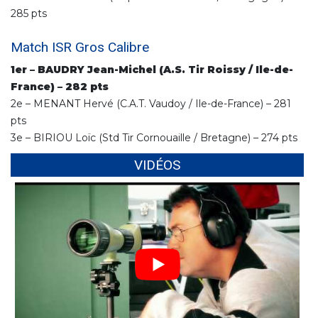
285 pts
Match ISR Gros Calibre
1er – BAUDRY Jean-Michel (A.S. Tir Roissy / Ile-de-
France) – 282 pts
2e – MENANT Hervé (C.A.T. Vaudoy / Ile-de-France) – 281
pts
3e – BIRIOU Loïc (Std Tir Cornouaille / Bretagne) – 274 pts
VIDÉOS