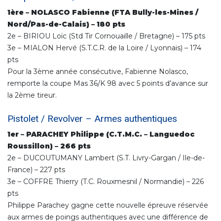
1ère – NOLASCO Fabienne (FTA Bully-les-Mines /
Nord/Pas-de-Calais) – 180 pts
2e – BIRIOU Loïc (Std Tir Cornouaille / Bretagne) – 175 pts
3e – MIALON Hervé (S.T.C.R. de la Loire / Lyonnais) – 174
pts
Pour la 3ème année consécutive, Fabienne Nolasco,
remporte la coupe Mas 36/K 98 avec 5 points d’avance sur
la 2ème tireur.
Pistolet / Revolver – Armes authentiques
1er – PARACHEY Philippe (C.T.M.C. – Languedoc
Roussillon) – 266 pts
2e – DUCOUTUMANY Lambert (S.T. Livry-Gargan / Ile-de-
France) – 227 pts
3e – COFFRE Thierry (T.C. Rouxmesnil / Normandie) – 226
pts
Philippe Parachey gagne cette nouvelle épreuve réservée
aux armes de poings authentiques avec une différence de