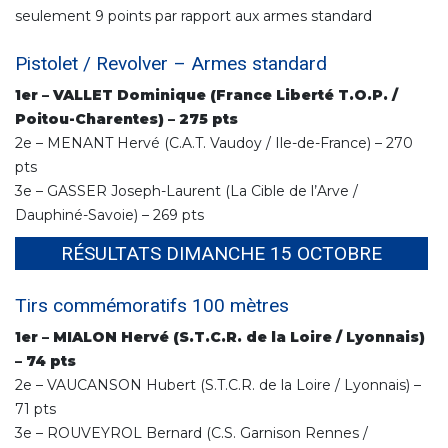
seulement 9 points par rapport aux armes standard
Pistolet / Revolver – Armes standard
1er – VALLET Dominique (France Liberté T.O.P. /
Poitou-Charentes) – 275 pts
2e – MENANT Hervé (C.A.T. Vaudoy / Ile-de-France) – 270
pts
3e – GASSER Joseph-Laurent (La Cible de l’Arve /
Dauphiné-Savoie) – 269 pts
RÉSULTATS DIMANCHE 15 OCTOBRE
Tirs commémoratifs 100 mètres
1er – MIALON Hervé (S.T.C.R. de la Loire / Lyonnais)
– 74 pts
2e – VAUCANSON Hubert (S.T.C.R. de la Loire / Lyonnais) –
71 pts
3e – ROUVEYROL Bernard (C.S. Garnison Rennes /