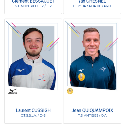
Clément BESSAGUET
Yan CHESNEL
S.T. MONTPELLIER / L-R
GEM'TIR SPORTIF / PRO
Laurent CUSSIGH
Jean QUIQUAMPOIX
C.T.S.B.L.V. / D-S
T.S. ANTIBES / C-A