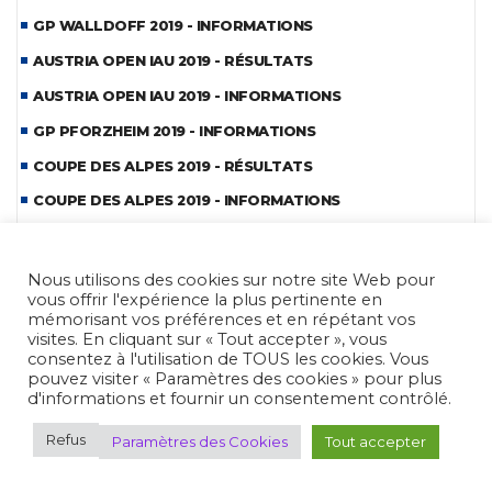
GP WALLDOFF 2019 - INFORMATIONS
AUSTRIA OPEN IAU 2019 - RÉSULTATS
AUSTRIA OPEN IAU 2019 - INFORMATIONS
GP PFORZHEIM 2019 - INFORMATIONS
COUPE DES ALPES 2019 - RÉSULTATS
COUPE DES ALPES 2019 - INFORMATIONS
GP PERAZZI 2019 - INFORMATIONS
CDM BENCH-REST 2019 - REPORTAGE
Nous utilisons des cookies sur notre site Web pour
vous offrir l'expérience la plus pertinente en
CDM BENCH-REST 2019 - INFORMATIONS
mémorisant vos préférences et en répétant vos
visites. En cliquant sur « Tout accepter », vous
COUPE BOHEME IAU FIELD 2019 - INFORMATIONS
consentez à l'utilisation de TOUS les cookies. Vous
HOPES PLZEN 2019 - REPORTAGE
pouvez visiter « Paramètres des cookies » pour plus
d'informations et fournir un consentement contrôlé.
HOPES PLZEN 2019 - INFORMATIONS
Refus
Paramètres des Cookies
Tout accepter
CDE MLAIC 2019 - REPORTAGE
CDE MLAIC 2019 - INFORMATIONS