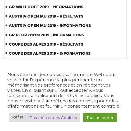
GP WALLDOFF 2019 - INFORMATIONS
AUSTRIA OPEN IAU 2019 - RÉSULTATS
AUSTRIA OPEN IAU 2019 - INFORMATIONS
GP PFORZHEIM 2019 - INFORMATIONS
COUPE DES ALPES 2019 - RÉSULTATS
COUPE DES ALPES 2019 - INFORMATIONS
GP PERAZZI 2019 - INFORMATIONS
CDM BENCH-REST 2019 - REPORTAGE
Nous utilisons des cookies sur notre site Web pour
vous offrir l'expérience la plus pertinente en
CDM BENCH-REST 2019 - INFORMATIONS
mémorisant vos préférences et en répétant vos
visites. En cliquant sur « Tout accepter », vous
COUPE BOHEME IAU FIELD 2019 - INFORMATIONS
consentez à l'utilisation de TOUS les cookies. Vous
HOPES PLZEN 2019 - REPORTAGE
pouvez visiter « Paramètres des cookies » pour plus
d'informations et fournir un consentement contrôlé.
HOPES PLZEN 2019 - INFORMATIONS
Refus
Paramètres des Cookies
Tout accepter
CDE MLAIC 2019 - REPORTAGE
CDE MLAIC 2019 - INFORMATIONS