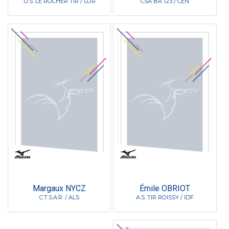
U.S. LE ROCHER TIR / LOR
CSA BA 123 / CEN
Margaux NYCZ
Émile OBRIOT
C.T.S.A.R. / ALS
A.S. TIR ROISSY / IDF