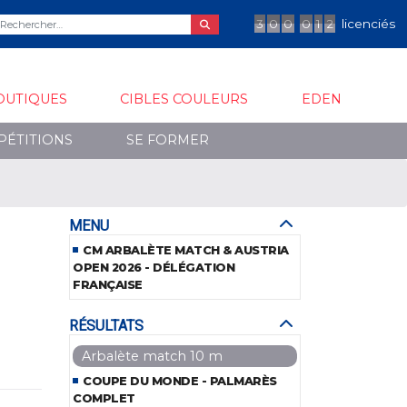
3
0
0
0
1
2
licenciés
OUTIQUES
CIBLES COULEURS
EDEN
PÉTITIONS
SE FORMER
MENU
CM ARBALÈTE MATCH & AUSTRIA
OPEN 2026 - DÉLÉGATION
FRANÇAISE
RÉSULTATS
Arbalète match 10 m
COUPE DU MONDE - PALMARÈS
COMPLET