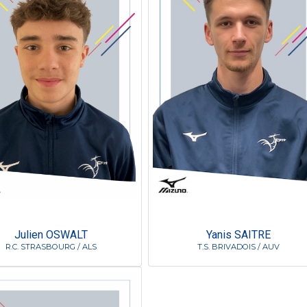
Julien OSWALT
Yanis SAITRE
R.C. STRASBOURG / ALS
T.S. BRIVADOIS / AUV