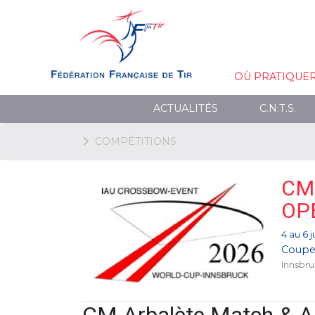
OÙ PRATIQUE
ACTUALITÉS
C.N.T.S.
COMPÉTITIONS
CM
OP
4 au 6 
Coupe
Innsbru