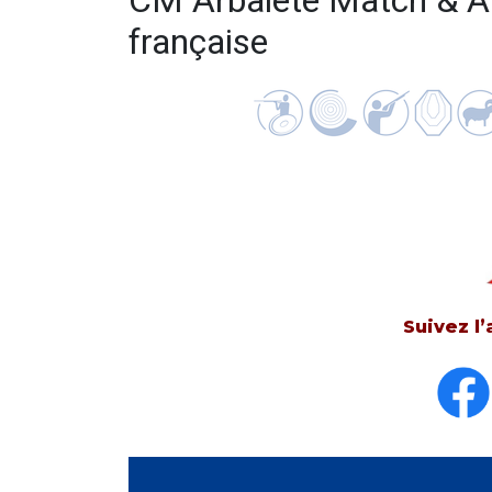
CM Arbalète Match & Au
française
Suivez l