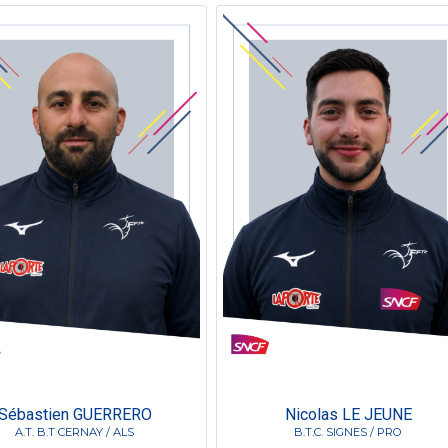
Sébastien GUERRERO
Nicolas LE JEUNE
A.T. B.T CERNAY / ALS
B.T.C. SIGNES / PRO