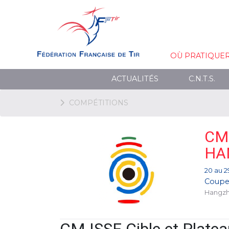
OÙ PRATIQUE
ACTUALITÉS
C.N.T.S.
COMPÉTITIONS
CM
HA
20 au 29
Coupe
Hangzh