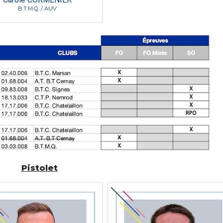
B.T.M.Q. / AUV
Pistolet