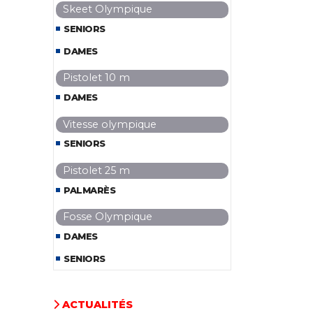
Skeet Olympique
SENIORS
DAMES
Pistolet 10 m
DAMES
Vitesse olympique
SENIORS
Pistolet 25 m
PALMARÈS
Fosse Olympique
DAMES
SENIORS
ACTUALITÉS