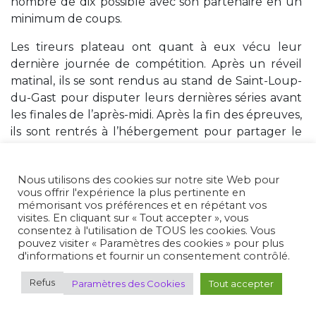
nombre de dix possible avec son partenaire en un
minimum de coups.
Les tireurs plateau ont quant à eux vécu leur
dernière journée de compétition. Après un réveil
matinal, ils se sont rendus au stand de Saint-Loup-
du-Gast pour disputer leurs dernières séries avant
les finales de l’après-midi. Après la fin des épreuves,
ils sont rentrés à l’hébergement pour partager le
repas et participer à la remise des médailles.
Le soir, tous les participants se sont retrouvés lors
Nous utilisons des cookies sur notre site Web pour
vous offrir l'expérience la plus pertinente en
du dîner officiel en présence des bénévoles et des
mémorisant vos préférences et en répétant vos
représentants des clubs ayant contribué à
visites. En cliquant sur « Tout accepter », vous
l’organisation de la compétition. Les médailles des
consentez à l'utilisation de TOUS les cookies. Vous
pouvez visiter « Paramètres des cookies » pour plus
différentes disciplines (fosse, skeet, carabine 10 m et
d'informations et fournir un consentement contrôlé.
pistolet 10 m) ont été remises, avant un échange de
cadeaux entre les délégations française et
Refus
Paramètres des Cookies
Tout accepter
allemande.