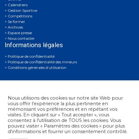
Calendriers
Gestion Sportive
Compétitions
Se former
Archives
Espace presse
Nous contacter
Informations légales
Politique de confidentialité
Politique de confidentialité des mineurs
Conditions générales d’utilisation
Nous utilisons des cookies sur notre site Web pour
vous offrir l'expérience la plus pertinente en
mémorisant vos préférences et en répétant vos
visites. En cliquant sur « Tout accepter », vous
Fédération Française de Tir
• 38, rue Brunel - 75017 Paris
consentez à l'utilisation de TOUS les cookies. Vous
• Tél. : +33 (0)1 58 05 45 45
pouvez visiter « Paramètres des cookies » pour plus
d'informations et fournir un consentement contrôlé.