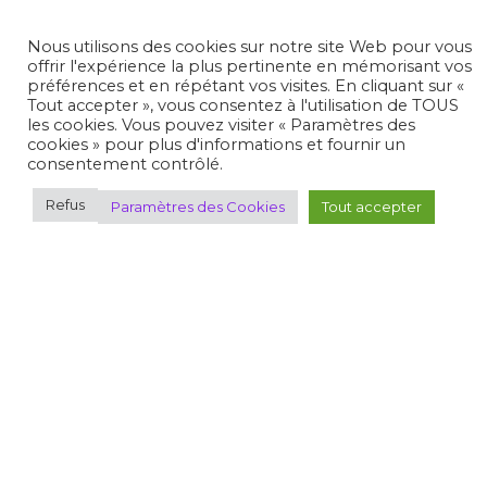
Nous utilisons des cookies sur notre site Web pour vous
Midi-Pyrénées
offrir l'expérience la plus pertinente en mémorisant vos
préférences et en répétant vos visites. En cliquant sur «
Tout accepter », vous consentez à l'utilisation de TOUS
les cookies. Vous pouvez visiter « Paramètres des
Nord/Pas-de-Calais
cookies » pour plus d'informations et fournir un
consentement contrôlé.
Normandie
Refus
Paramètres des Cookies
Tout accepter
Nouvelle Calédonie
Pays de la Loire
Picardie
Poitou-Charentes