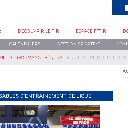
R
DÉCOUVRIR LE TIR
ESPACE FFTIR
B
CALENDRIERS
GESTION SPORTIVE
COM
JET PERFORMANCE FÉDÉRAL
COLLOQUE DES REL 2025
A
SABLES D’ENTRAÎNEMENT DE LIGUE