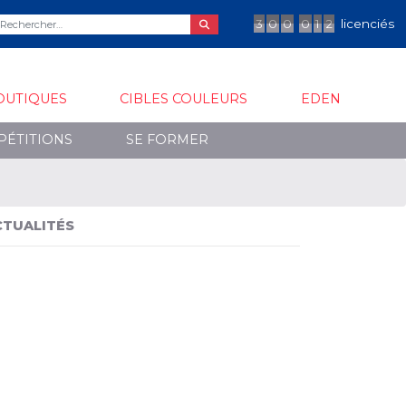
3
0
0
0
1
2
licenciés
OUTIQUES
CIBLES COULEURS
EDEN
PÉTITIONS
SE FORMER
CTUALITÉS