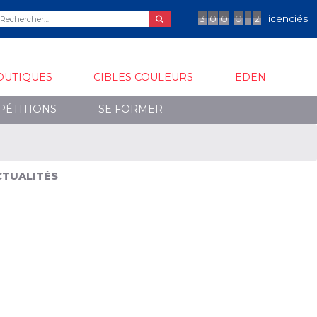
3
0
0
0
1
2
licenciés
OUTIQUES
CIBLES COULEURS
EDEN
PÉTITIONS
SE FORMER
CTUALITÉS