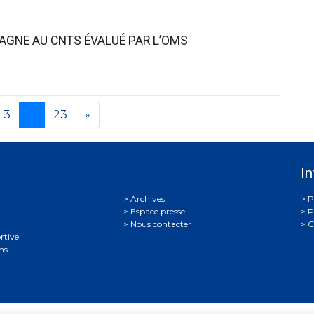
AGNE AU CNTS ÉVALUÉ PAR L’OMS
3
…
23
»
In
Archives
P
Espace presse
P
Nous contacter
C
rtive
ns