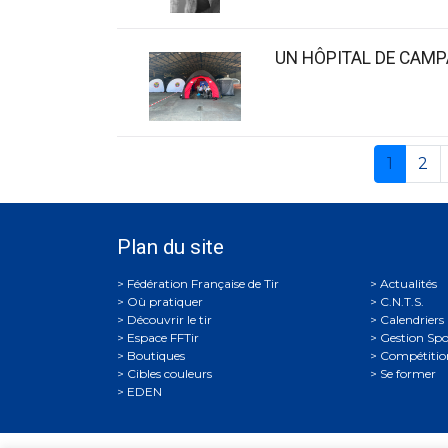
UN HÔPITAL DE CAMP
1
2
Plan du site
Actualités
Où pratiquer
C.N.T.S.
Découvrir le tir
Calendriers
Espace FFTir
Gestion Spo
Boutiques
Compétitio
Cibles couleurs
Se former
EDEN