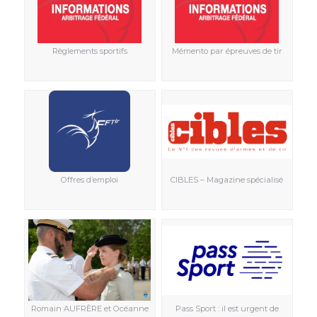
Règlements sportifs
Mémento par épreuves de tir
Offres d’emploi
CIBLES – Magazine spécialisé
Romain AUFRÈRE et Océanne
Pass Sport : il est urgent de