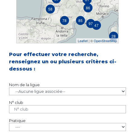
86
58
78
85
97
47
28
Leaflet
| ©
OpenStreetMap
Pour effectuer votre recherche,
renseignez un ou plusieurs critères ci-
dessous :
Nom de la ligue
N° club
Pratique