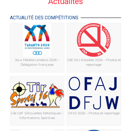
Actualités
ACTUALITÉ DES COMPÉTITIONS
Jeux Méditerranéens 2026 –
CdE IAU Arbalète 2026 – Photos et
Délégation française
reportage
43e CdF Silhouettes Métalliques –
OFAJ 2026 – Photos et reportage
Informations Sportives