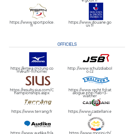
e.gouv.fr
https://www.sportpolice.
https://www.douane.go
fr
uv.fr
OFFICIELS
https://emea.mizuno.co
http://www.schulzdiabol
m/eu/fr-fr/home/
o.cz
https://results.sius.com/C
https://www.recht.fr/cat
hampionships.aspx
alogue.php?fab=3-
walther
https://www.terrang.fr
https://www.castellani.e
u/
https://www.audika.fr/a
https://www.morini.ch/