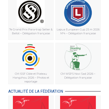
7e Grand Prix Para-trap Sellier &
Lapua European Cup 25 m 2026
Bellot – Délégation française
N°4 – Délégation française
CM ISSF Cible et Plateau
CM WSPS Novi Sad 2026 –
Hangzhou 2026 – Photos et
Délégation française
reportage
ACTUALITÉ DE LA FÉDÉRATION