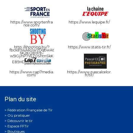
https://www.sportenfra
https://www.lequipe.fr/
nce.com/
http://shooting.by/?
https://www.statis-tir.fr/
fbclid=IwAR0w7OqbwAt
3K2KQ8YPb-
w5IGyhP7WZ0ShtnSkK
eZ-
E89HD8y9dEHfjTAgE
https://www.cap7media.
https://www.pascalcelor.
com/
fr/tir/
Plan du site
Où pratiquer
Découvrir le tir
Espace FFTir
Boutiques