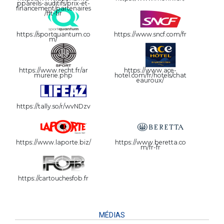
ppareils-auditifs/prix-et-
financement/partenaires
/fft-tir
https://sportquantum.co
https://www.sncf.com/fr
m/
https://www.recht.fr/ar
https://www.ace-
murerie.php
hotel.com/fr/hotels/chat
eauroux/
https://tally.so/r/wvNDzv
https://www.laporte.biz/
https://www.beretta.co
m/fr-fr
https://cartouchesfob.fr
MÉDIAS