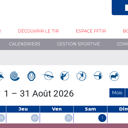
R
DÉCOUVRIR LE TIR
ESPACE FFTIR
B
CALENDRIERS
GESTION SPORTIVE
COM
1 – 31 Août 2026
Mois
Jeu
Ven
Sam
Di
29
30
31
1