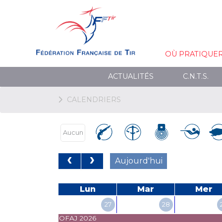
OÙ PRATIQUE
ACTUALITÉS
C.N.T.S.
CALENDRIERS
Aucun
Aujourd'hui
Lun
Mar
Mer
27
28
OFAJ 2026