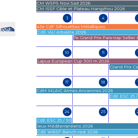
CM WSPS Novi Sad 2026
CM ISSF Cible et Plateau Hangzhou 2026
3
4
43e CdF Silhouettes Métalliques
CdE IAU Arbalète 2026
7e Grand Prix Para-trap Sellier 
10
11
Lapua European Cup 300 m 2026
Grand Prix C
17
18
CdM MLAIC Armes Anciennes 2026
CdE ESC 25 /
24
25
CdE ESC 25 / 50 m U16-U18 2026
Jeux Méditerranéens 2026
CdE WBSF Bench-rest 2026