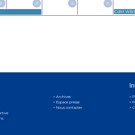
2
3
4
5
CdM WBSF
In
Archives
P
Espace presse
P
Nous contacter
C
rtive
ns