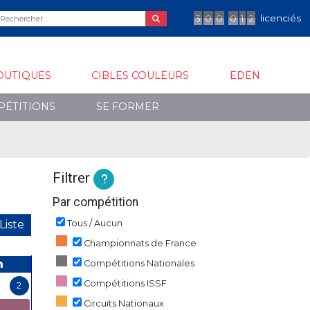
3
0
0
0
1
2
licenciés
OUTIQUES
CIBLES COULEURS
EDEN
PÉTITIONS
SE FORMER
Filtrer
Par compétition
Liste
Tous / Aucun
Championnats de France
m
Compétitions Nationales
Compétitions ISSF
2
Circuits Nationaux