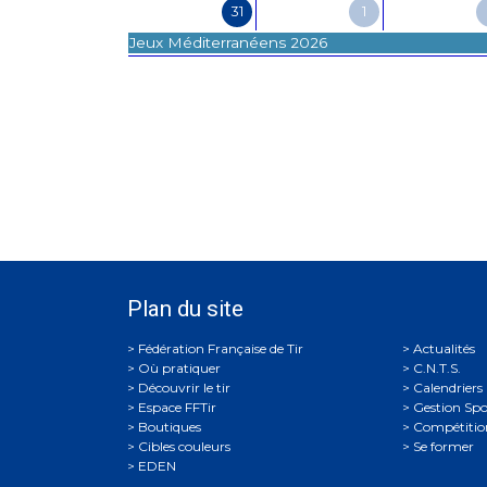
31
1
Jeux Méditerranéens 2026
Plan du site
Actualités
Où pratiquer
C.N.T.S.
Découvrir le tir
Calendriers
Espace FFTir
Gestion Spo
Boutiques
Compétitio
Cibles couleurs
Se former
EDEN