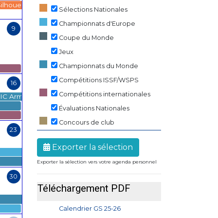
ilhouettes Métalliques
Sélections Nationales
Championnats d'Europe
9
Coupe du Monde
Jeux
Championnats du Monde
Compétitions ISSF/WSPS
16
Compétitions internationales
C Armes Anciennes 2026
Évaluations Nationales
Concours de club
23
Exporter la sélection
Exporter la sélection vers votre agenda personnel
30
Téléchargement PDF
Calendrier GS 25-26