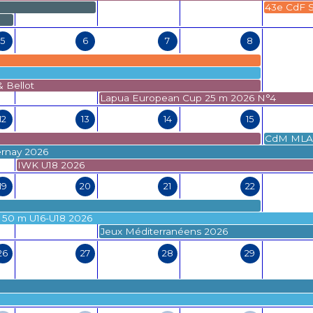
43e CdF S
5
6
7
8
& Bellot
Lapua European Cup 25 m 2026 N°4
12
13
14
15
CdM MLAI
ernay 2026
IWK U18 2026
19
20
21
22
 50 m U16-U18 2026
Jeux Méditerranéens 2026
26
27
28
29