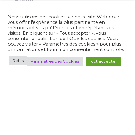
TOKYO 2020
PARIS 2024
OLYMPISME-ACTUALITÉS
Nous utilisons des cookies sur notre site Web pour
vous offrir l'expérience la plus pertinente en
mémorisant vos préférences et en répétant vos
visites. En cliquant sur « Tout accepter », vous
Plan du site
consentez à l'utilisation de TOUS les cookies. Vous
pouvez visiter « Paramètres des cookies » pour plus
d'informations et fournir un consentement contrôlé.
Où pratiquer
Découvrir le tir
Refus
Paramètres des Cookies
Tout accepter
Espace FFTir
Boutiques
Cibles couleurs
EDEN
Actualités
C.N.T.S.
Calendriers
Gestion Sportive
Compétitions
Se former
Archives
Espace presse
Nous contacter