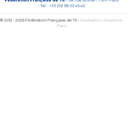
Fédération Française de Tir
• 38, rue Brunel - 75017 Paris
• Tél. : +33 (0)1 58 05 45 45
© 2012 - 2026 Fédération Française de Tir -
Réalisation Umazuma-
Paris