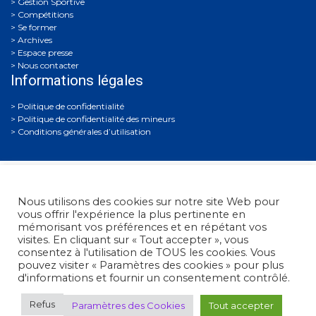
Gestion Sportive
Compétitions
Se former
Archives
Espace presse
Nous contacter
Informations légales
Politique de confidentialité
Politique de confidentialité des mineurs
Conditions générales d’utilisation
Nous utilisons des cookies sur notre site Web pour
vous offrir l'expérience la plus pertinente en
mémorisant vos préférences et en répétant vos
visites. En cliquant sur « Tout accepter », vous
Fédération Française de Tir
• 38, rue Brunel - 75017 Paris
consentez à l'utilisation de TOUS les cookies. Vous
• Tél. : +33 (0)1 58 05 45 45
pouvez visiter « Paramètres des cookies » pour plus
d'informations et fournir un consentement contrôlé.
© 2012 - 2026 Fédération Française de Tir -
Réalisation Umazuma-
Refus
Paramètres des Cookies
Tout accepter
Paris