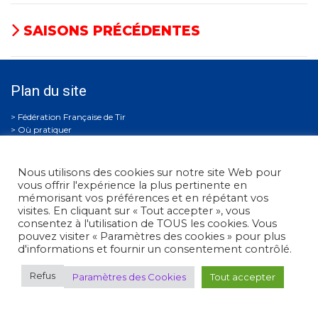
SAISONS PRÉCÉDENTES
Plan du site
Où pratiquer
Découvrir le tir
Espace FFTir
Boutiques
Nous utilisons des cookies sur notre site Web pour
Cibles couleurs
vous offrir l'expérience la plus pertinente en
EDEN
mémorisant vos préférences et en répétant vos
Actualités
visites. En cliquant sur « Tout accepter », vous
C.N.T.S.
consentez à l'utilisation de TOUS les cookies. Vous
Calendriers
pouvez visiter « Paramètres des cookies » pour plus
Gestion Sportive
d'informations et fournir un consentement contrôlé.
Compétitions
Se former
Refus
Paramètres des Cookies
Tout accepter
Archives
Espace presse
Nous contacter