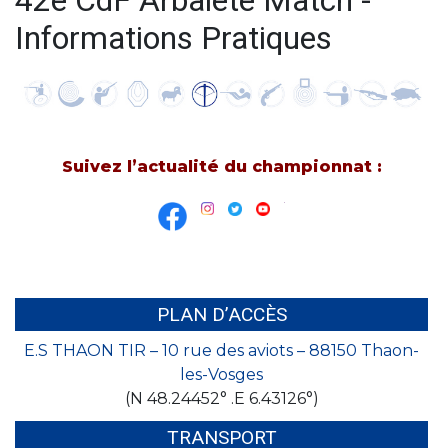
42e CdF Arbalète Match -
Informations Pratiques
Suivez l’actualité du championnat :
PLAN D’ACCÈS
E.S THAON TIR – 10 rue des aviots – 88150 Thaon-
les-Vosges
(N 48.24452° .E 6.43126°)
TRANSPORT