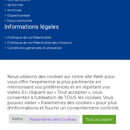
Se former
Archives
Espace presse
Nous contacter
Informations légales
Politique de confidentialité
Politique de confidentialité des mineurs
Conditions générales d’utilisation
Nous utilisons des cookies sur notre site Web pour
vous offrir l'expérience la plus pertinente en
mémorisant vos préférences et en répétant vos
visites. En cliquant sur « Tout accepter », vous
Fédération Française de Tir
• 38, rue Brunel - 75017 Paris
consentez à l'utilisation de TOUS les cookies. Vous
• Tél. : +33 (0)1 58 05 45 45
pouvez visiter « Paramètres des cookies » pour plus
d'informations et fournir un consentement contrôlé.
© 2012 - 2026 Fédération Française de Tir -
Réalisation Umazuma-
Refus
Paramètres des Cookies
Tout accepter
Paris