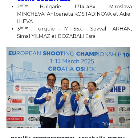
ème
2
: Bulgarie – 1714-48x – Miroslava
MINCHEVA; Antoaneta KOSTADINOVA et Adiel
ILIEVA
ème
3
: Turquie – 1711-55x – Sevval TARHAN,
Simal YILMAZ et BOZABALI Esra