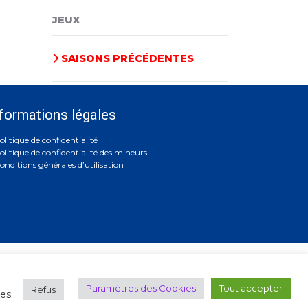
JEUX
SAISONS PRÉCÉDENTES
formations légales
olitique de confidentialité
olitique de confidentialité des mineurs
onditions générales d’utilisation
5 45 45
Paramètres des Cookies
Tout accepter
Refus
es.