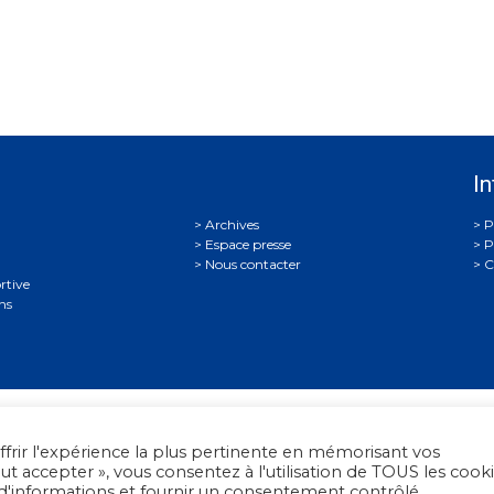
In
Archives
P
Espace presse
P
Nous contacter
C
rtive
ns
on Française de Tir
• 38, rue Brunel - 75017 Paris • Tél. : +33 (0)1 58 0
ffrir l'expérience la plus pertinente en mémorisant vos
out accepter », vous consentez à l'utilisation de TOUS les cooki
2012 - 2026 Fédération Française de Tir -
Réalisation Umazuma-Paris
 d'informations et fournir un consentement contrôlé.