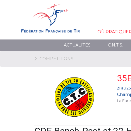
OÙ PRATIQUE
ACTUALITÉS
C.N.T.S.
COMPÉTITIONS
35
21 au 25
Champ
La Fare