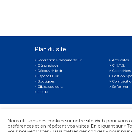
Plan du site
Actualités
Où pratiquer
C.N.T.S.
Découvrir le tir
Calendriers
Espace FFTir
Gestion Spo
Boutiques
Compétitio
Cibles couleurs
Se former
EDEN
Fédérati
Nous utilisons des cookies sur notre site Web pour vous o
préférences et en répétant vos visites. En cliquant sur « T
© 
Vous pouvez visiter « Paramètres des cookies » pour plus