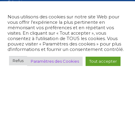
Calendriers
Gestion Sportive
Compétitions
Nous utilisons des cookies sur notre site Web pour
Se former
vous offrir l'expérience la plus pertinente en
Archives
mémorisant vos préférences et en répétant vos
Espace presse
visites. En cliquant sur « Tout accepter », vous
Nous contacter
consentez à l'utilisation de TOUS les cookies. Vous
Informations légales
pouvez visiter « Paramètres des cookies » pour plus
d'informations et fournir un consentement contrôlé.
Politique de confidentialité
Politique de confidentialité des mineurs
Refus
Paramètres des Cookies
Tout accepter
Conditions générales d’utilisation
Fédération Française de Tir
• 38, rue Brunel - 75017 Paris
• Tél. : +33 (0)1 58 05 45 45
© 2012 - 2026 Fédération Française de Tir -
Réalisation Umazuma-