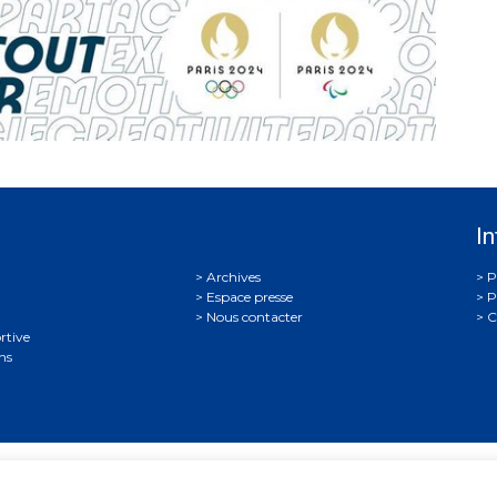
In
Archives
P
Espace presse
P
Nous contacter
C
rtive
ns
on Française de Tir
• 38, rue Brunel - 75017 Paris • Tél. : +33 (0)1 58 0