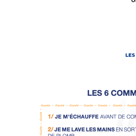
O
LES