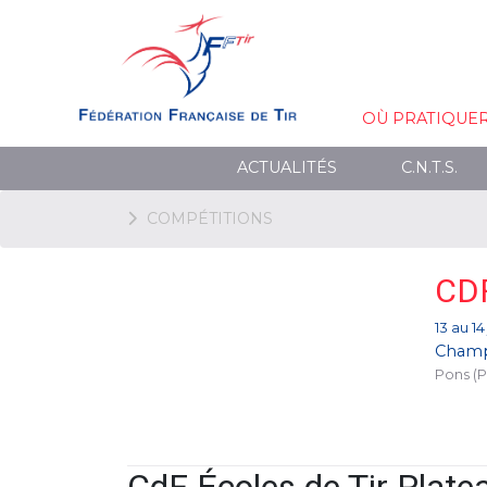
OÙ PRATIQUE
ACTUALITÉS
C.N.T.S.
COMPÉTITIONS
CD
13 au 14
Champ
Pons (P