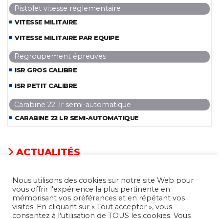
Pistolet vitesse règlementaire
VITESSE MILITAIRE
VITESSE MILITAIRE PAR EQUIPE
Regroupement épreuves
ISR GROS CALIBRE
ISR PETIT CALIBRE
Carabine 22 .lr semi-automatique
CARABINE 22 LR SEMI-AUTOMATIQUE
ACTUALITÉS
Nous utilisons des cookies sur notre site Web pour
CHOIX DE LA SAISON
vous offrir l'expérience la plus pertinente en
mémorisant vos préférences et en répétant vos
visites. En cliquant sur « Tout accepter », vous
consentez à l'utilisation de TOUS les cookies. Vous