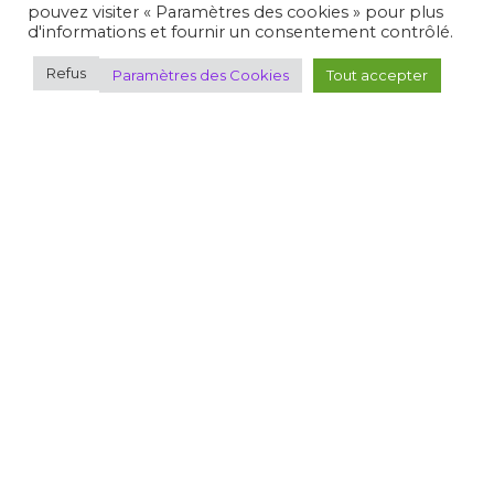
pouvez visiter « Paramètres des cookies » pour plus
CHAMPIONNATS DE FRANCE
d'informations et fournir un consentement contrôlé.
Refus
Paramètres des Cookies
Tout accepter
COMPÉTITIONS NATIONALES
ÉVALUATIONS NATIONALES
CIRCUITS NATIONAUX
COMPÉTITIONS ISSF/WSPS
CHAMPIONNATS D'EUROPE
COUPE DU MONDE
COMPÉTITIONS INTERNATIONALES
CHAMPIONNATS DU MONDE