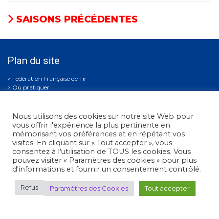
SAISONS PRÉCÉDENTES
Plan du site
Où pratiquer
Découvrir le tir
Espace FFTir
Boutiques
Nous utilisons des cookies sur notre site Web pour
Cibles couleurs
vous offrir l'expérience la plus pertinente en
EDEN
mémorisant vos préférences et en répétant vos
Actualités
visites. En cliquant sur « Tout accepter », vous
C.N.T.S.
consentez à l'utilisation de TOUS les cookies. Vous
Calendriers
pouvez visiter « Paramètres des cookies » pour plus
Gestion Sportive
d'informations et fournir un consentement contrôlé.
Compétitions
Se former
Refus
Paramètres des Cookies
Tout accepter
Archives
Espace presse
Nous contacter