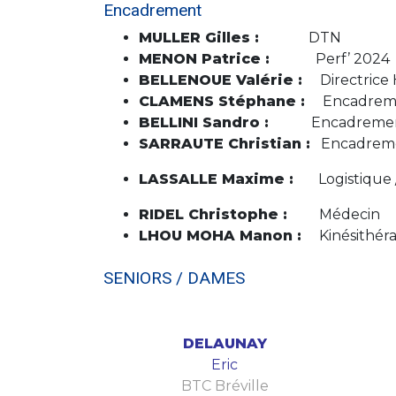
Encadrement
MULLER Gilles :
DTN
MENON Patrice :
Perf’ 2024
BELLENOUE Valérie :
Directrice H
CLAMENS Stéphane :
Encadremen
BELLINI Sandro :
Encadrement 
SARRAUTE Christian :
Encadremen
LASSALLE Maxime :
Logistique /
RIDEL Christophe :
Médecin
LHOU MOHA Manon :
Kinésithér
SENIORS / DAMES
DELAUNAY
Eric
BTC Bréville