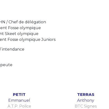
N / Chef de délégation
t Fosse olympique
Skeet olympique
t Fosse olympique Juniors
 intendance
apeute
PETIT
TERRAS
Emmanuel
Anthony
A.T.P. Police
BTC Signes