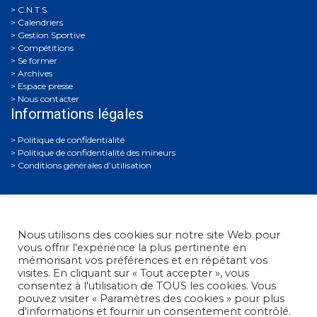
C.N.T.S.
Calendriers
Gestion Sportive
Compétitions
Se former
Archives
Espace presse
Nous contacter
Informations légales
Politique de confidentialité
Politique de confidentialité des mineurs
Conditions générales d’utilisation
Nous utilisons des cookies sur notre site Web pour
vous offrir l'expérience la plus pertinente en
mémorisant vos préférences et en répétant vos
visites. En cliquant sur « Tout accepter », vous
Fédération Française de Tir
• 38, rue Brunel - 75017 Paris
consentez à l'utilisation de TOUS les cookies. Vous
• Tél. : +33 (0)1 58 05 45 45
pouvez visiter « Paramètres des cookies » pour plus
d'informations et fournir un consentement contrôlé.