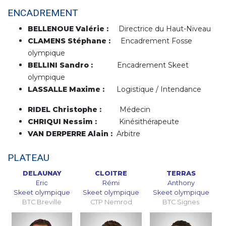
ENCADREMENT
BELLENOUE Valérie :
Directrice du Haut-Niveau
CLAMENS Stéphane :
Encadrement Fosse
olympique
BELLINI Sandro :
Encadrement Skeet
olympique
LASSALLE Maxime :
Logistique / Intendance
RIDEL Christophe :
Médecin
CHRIQUI Nessim :
Kinésithérapeute
VAN DERPERRE Alain :
Arbitre
PLATEAU
DELAUNAY
CLOITRE
TERRAS
Eric
Rémi
Anthony
Skeet olympique
Skeet olympique
Skeet olympique
BTC Breville
CTP Nemrod
BTC Signes