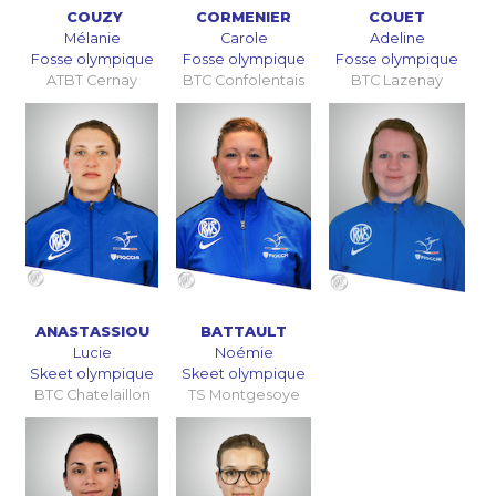
COUZY
CORMENIER
COUET
Mélanie
Carole
Adeline
Fosse olympique
Fosse olympique
Fosse olympique
ATBT Cernay
BTC Confolentais
BTC Lazenay
ANASTASSIOU
BATTAULT
Lucie
Noémie
Skeet olympique
Skeet olympique
BTC Chatelaillon
TS Montgesoye