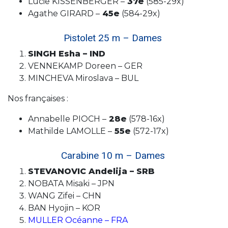
Lucie KISSENBERGER –
37e
(585-29x)
Agathe GIRARD –
45e
(584-29x)
Pistolet 25 m – Dames
SINGH Esha – IND
VENNEKAMP Doreen – GER
MINCHEVA Miroslava – BUL
Nos françaises :
Annabelle PIOCH –
28e
(578-16x)
Mathilde LAMOLLE –
55e
(572-17x)
Carabine 10 m – Dames
STEVANOVIC Andelija – SRB
NOBATA Misaki – JPN
WANG Zifei – CHN
BAN Hyojin – KOR
MULLER Océanne – FRA