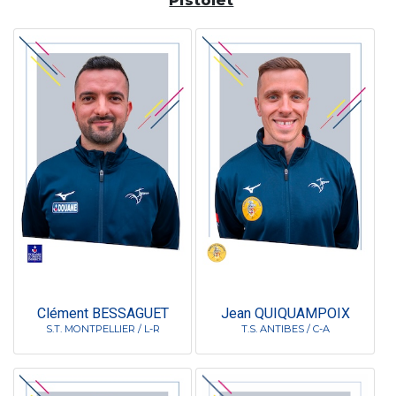
Pistolet
Clément BESSAGUET
Jean QUIQUAMPOIX
S.T. MONTPELLIER / L-R
T.S. ANTIBES / C-A