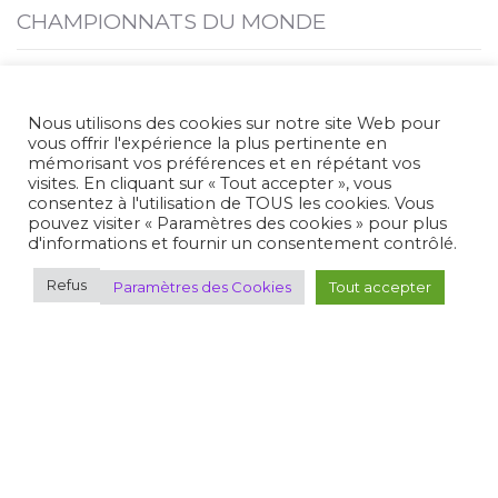
CHAMPIONNATS DU MONDE
JEUX
Nous utilisons des cookies sur notre site Web pour
vous offrir l'expérience la plus pertinente en
SAISONS PRÉCÉDENTES
mémorisant vos préférences et en répétant vos
visites. En cliquant sur « Tout accepter », vous
consentez à l'utilisation de TOUS les cookies. Vous
pouvez visiter « Paramètres des cookies » pour plus
Plan du site
d'informations et fournir un consentement contrôlé.
Refus
Paramètres des Cookies
Tout accepter
Où pratiquer
Découvrir le tir
Espace FFTir
Boutiques
Cibles couleurs
EDEN
Actualités
C.N.T.S.
Calendriers
Gestion Sportive