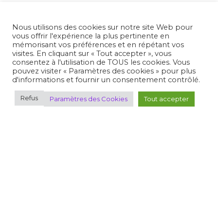
COMPÉTITIONS NATIONALES
Nous utilisons des cookies sur notre site Web pour
ÉVALUATIONS NATIONALES
vous offrir l'expérience la plus pertinente en
mémorisant vos préférences et en répétant vos
visites. En cliquant sur « Tout accepter », vous
CIRCUITS NATIONAUX
consentez à l'utilisation de TOUS les cookies. Vous
pouvez visiter « Paramètres des cookies » pour plus
d'informations et fournir un consentement contrôlé.
COMPÉTITIONS ISSF/WSPS
Refus
Paramètres des Cookies
Tout accepter
CHAMPIONNATS D'EUROPE
COUPE DU MONDE
COMPÉTITIONS INTERNATIONALES
CHAMPIONNATS DU MONDE
JEUX