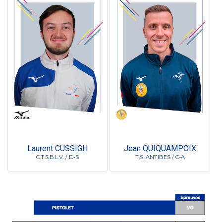
Laurent CUSSIGH
Jean QUIQUAMPOIX
C.T.S.B.L.V. / D-S
T.S. ANTIBES / C-A