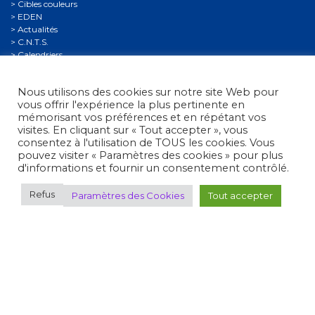
Cibles couleurs
EDEN
Actualités
C.N.T.S.
Calendriers
Gestion Sportive
Compétitions
Nous utilisons des cookies sur notre site Web pour
Se former
vous offrir l'expérience la plus pertinente en
Archives
mémorisant vos préférences et en répétant vos
Espace presse
visites. En cliquant sur « Tout accepter », vous
Nous contacter
consentez à l'utilisation de TOUS les cookies. Vous
Informations légales
pouvez visiter « Paramètres des cookies » pour plus
d'informations et fournir un consentement contrôlé.
Politique de confidentialité
Politique de confidentialité des mineurs
Refus
Paramètres des Cookies
Tout accepter
Conditions générales d’utilisation
Fédération Française de Tir
• 38, rue Brunel - 75017 Paris