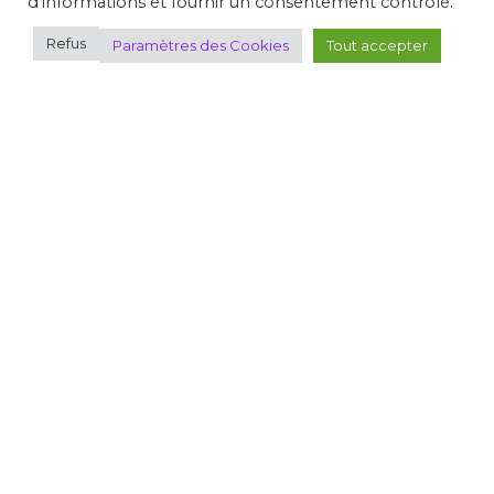
d'informations et fournir un consentement contrôlé.
SAISONS PRÉCÉDENTES
Refus
Paramètres des Cookies
Tout accepter
Plan du site
Où pratiquer
Découvrir le tir
Espace FFTir
Boutiques
Cibles couleurs
EDEN
Actualités
C.N.T.S.
Calendriers
Gestion Sportive
Compétitions
Se former
Archives
Espace presse
Nous contacter
Informations légales