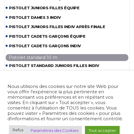
PISTOLET JUNIORS FILLES ÉQUIPE
PISTOLET DAMES 3 INDIV
PISTOLET JUNIORS FILLES INDIV APRÈS FINALE
PISTOLET CADETS GARÇONS ÉQUIPE
PISTOLET CADETS GARÇONS INDIV
Pistolet standard 10 m
PISTOLET STANDARD JUNIORS FILLES INDIV
PISTOLET STANDARD JUNIORS FILLES ÉQUIPE
PISTOLET STANDARD DAMES 2 INDIV
Nous utilisons des cookies sur notre site Web pour
vous offrir l'expérience la plus pertinente en
PISTOLET STANDARD CADETS GARÇONS INDIV
mémorisant vos préférences et en répétant vos
visites. En cliquant sur « Tout accepter », vous
PISTOLET STANDARD CADETS GARÇONS ÉQUIPE
consentez à l'utilisation de TOUS les cookies. Vous
pouvez visiter « Paramètres des cookies » pour plus
PISTOLET STANDARD JUNIORS GARÇONS INDIV
d'informations et fournir un consentement contrôlé.
PISTOLET STANDARD JUNIORS GARÇONS ÉQUIPE
Refus
Paramètres des Cookies
Tout accepter
PISTOLET STANDARD SENIORS 2 INDIV