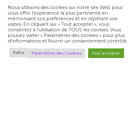
Où pratiquer
Nous utilisons des cookies sur notre site Web pour
Découvrir le tir
vous offrir l'expérience la plus pertinente en
Espace FFTir
mémorisant vos préférences et en répétant vos
Boutiques
visites. En cliquant sur « Tout accepter », vous
Cibles couleurs
consentez à l'utilisation de TOUS les cookies. Vous
EDEN
pouvez visiter « Paramètres des cookies » pour plus
Actualités
d'informations et fournir un consentement contrôlé.
C.N.T.S.
Calendriers
Gestion Sportive
Refus
Paramètres des Cookies
Tout accepter
Compétitions
Se former
Archives
Espace presse
Nous contacter
Informations légales
Politique de confidentialité
Politique de confidentialité des mineurs
Conditions générales d’utilisation