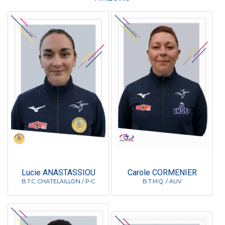
Lucie ANASTASSIOU
Carole CORMENIER
B.T.C. CHATELAILLON / P-C
B.T.M.Q. / AUV