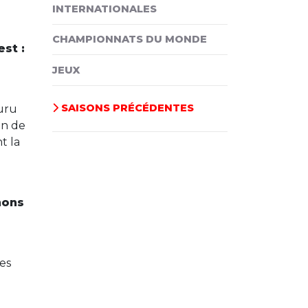
INTERNATIONALES
CHAMPIONNATS DU MONDE
st :
JEUX
SAISONS PRÉCÉDENTES
ouru
in de
t la
nons
res