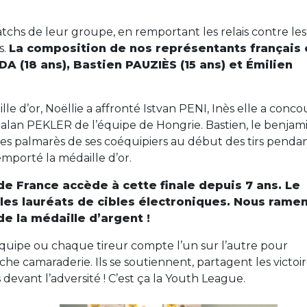
atchs de leur groupe, en remportant les relais contre les
s.
La composition de nos représentants français e
A (18 ans), Bastien PAUZIÈS (15 ans) et Émilien
lle d’or, Noëllie a affronté Istvan PENI, Inès elle a conc
Zalan PEKLER de l’équipe de Hongrie. Bastien, le benjam
 des palmarès de ses coéquipiers au début des tirs pendan
mporté la médaille d’or.
de France accède à cette finale depuis 7 ans. Le
es lauréats de cibles électroniques. Nous rame
e la médaille d’argent !
quipe ou chaque tireur compte l’un sur l’autre pour
nche camaraderie. Ils se soutiennent, partagent les victoi
devant l’adversité ! C’est ça la Youth League.