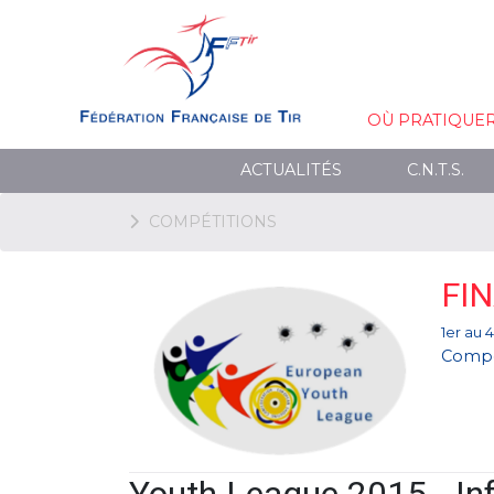
OÙ PRATIQUE
ACTUALITÉS
C.N.T.S.
COMPÉTITIONS
FI
1er au 
Compé