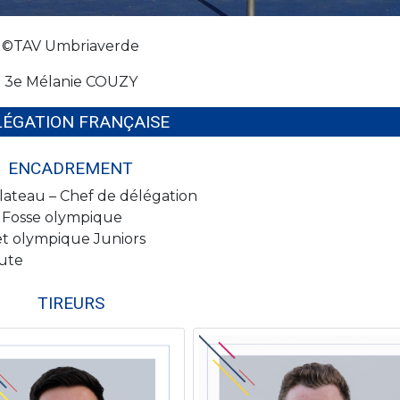
©TAV Umbriaverde
3e Mélanie COUZY
LÉGATION FRANÇAISE
ENCADREMENT
ateau – Chef de délégation
 Fosse olympique
t olympique Juniors
eute
TIREURS