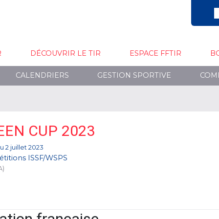
R
DÉCOUVRIR LE TIR
ESPACE FFTIR
B
CALENDRIERS
GESTION SPORTIVE
COM
EEN CUP 2023
au 2 juillet 2023
titions ISSF/WSPS
A)