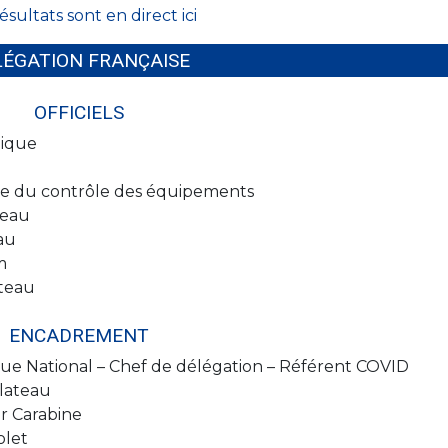
ésultats sont en direct ici
LÉGATION FRANÇAISE
OFFICIELS
ique
e du contrôle des équipements
teau
au
m
ateau
ENCADREMENT
ue National – Chef de délégation – Référent COVID
lateau
r Carabine
olet