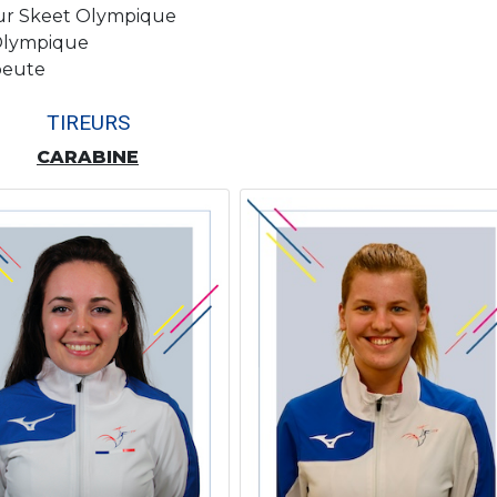
ur Skeet Olympique
Olympique
peute
TIREURS
CARABINE