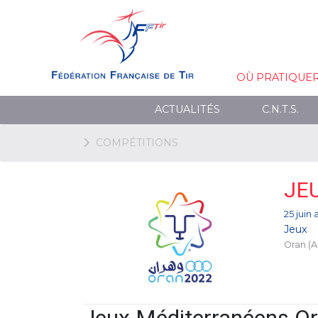
OÙ PRATIQUE
ACTUALITÉS
C.N.T.S.
COMPÉTITIONS
JE
25 juin 
Jeux
Oran (A