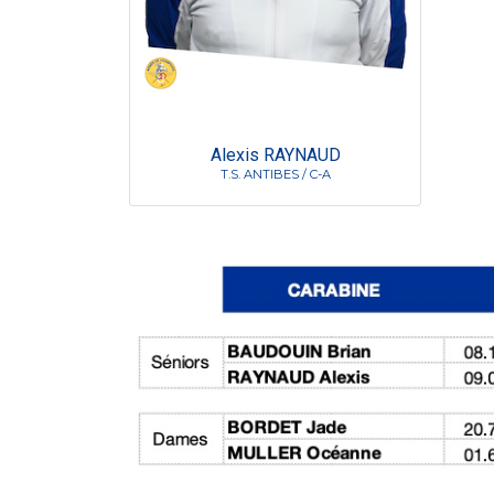
Alexis RAYNAUD
T.S. ANTIBES / C-A